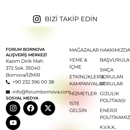
BİZİ TAKİP EDİN
FORUM BORNOVA
MAĞAZALAR
HAKKIMIZD
ALIŞVERIŞ MERKEZI
YEME &
BAŞVURULA
Kazım Dirik Mah.
İÇME
372 Sok. 35040
SIKÇA
Bornova/İZMİR
ETKINLIKLER &
SORULAN
+90 232 396 00 38
KAMPANYALAR
SORULAR
info@forumbornova.com
HIZMETLER
GIZLILIK
SOSYAL MEDYA
POLITIKASI
İSTE
GELSIN
ENERJI
POLITIKAMIZ
K.V.K.K..