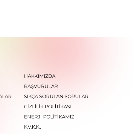
HAKKIMIZDA
BAŞVURULAR
ALAR
SIKÇA SORULAN SORULAR
GIZLILIK POLITIKASI
ENERJI POLITIKAMIZ
K.V.K.K..