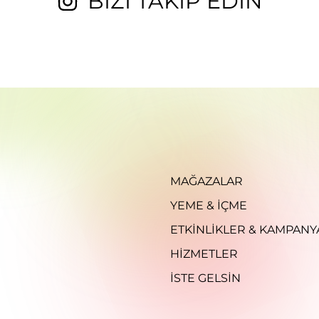
BİZİ TAKİP EDİN
MAĞAZALAR
YEME & İÇME
ETKINLIKLER & KAMPANY
HIZMETLER
İSTE GELSIN