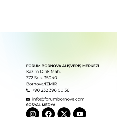
FORUM BORNOVA ALIŞVERIŞ MERKEZI
Kazım Dirik Mah.
372 Sok. 35040
Bornova/İZMİR
+90 232 396 00 38
info@forumbornova.com
SOSYAL MEDYA