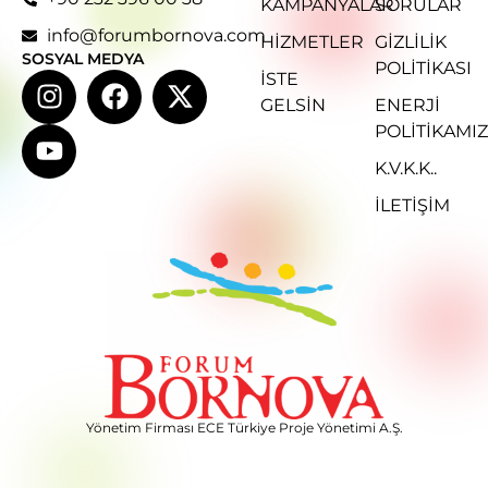
KAMPANYALAR
SORULAR
info@forumbornova.com
HIZMETLER
GIZLILIK
SOSYAL MEDYA
POLITIKASI
İSTE
GELSIN
ENERJI
POLITIKAMIZ
K.V.K.K..
İLETİŞİM
Yönetim Firması ECE Türkiye Proje Yönetimi A.Ş.