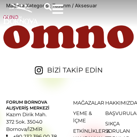
Mağaza Kategorisi:
Tasarım / Aksesuar
OMNO
BİZİ TAKİP EDİN
FORUM BORNOVA
MAĞAZALAR
HAKKIMIZD
ALIŞVERIŞ MERKEZI
YEME &
BAŞVURULA
Kazım Dirik Mah.
İÇME
372 Sok. 35040
SIKÇA
Bornova/İZMİR
ETKINLIKLER &
SORULAN
+90 232 396 00 38