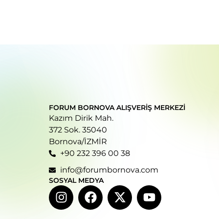
FORUM BORNOVA ALIŞVERIŞ MERKEZI
Kazım Dirik Mah.
372 Sok. 35040
Bornova/İZMİR
+90 232 396 00 38
info@forumbornova.com
SOSYAL MEDYA