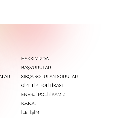
HAKKIMIZDA
BAŞVURULAR
ALAR
SIKÇA SORULAN SORULAR
GIZLILIK POLITIKASI
ENERJI POLITIKAMIZ
K.V.K.K..
İLETİŞİM