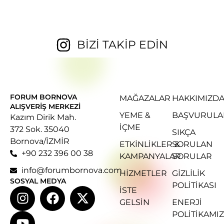
BİZİ TAKİP EDİN
FORUM BORNOVA
MAĞAZALAR
HAKKIMIZD
ALIŞVERIŞ MERKEZI
YEME &
BAŞVURULA
Kazım Dirik Mah.
İÇME
372 Sok. 35040
SIKÇA
Bornova/İZMİR
ETKINLIKLER &
SORULAN
+90 232 396 00 38
KAMPANYALAR
SORULAR
info@forumbornova.com
HIZMETLER
GIZLILIK
SOSYAL MEDYA
POLITIKASI
İSTE
GELSIN
ENERJI
POLITIKAMIZ