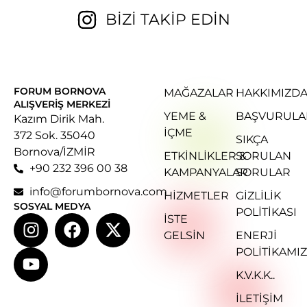
BİZİ TAKİP EDİN
FORUM BORNOVA
MAĞAZALAR
HAKKIMIZD
ALIŞVERIŞ MERKEZI
YEME &
BAŞVURULA
Kazım Dirik Mah.
İÇME
372 Sok. 35040
SIKÇA
Bornova/İZMİR
ETKINLIKLER &
SORULAN
+90 232 396 00 38
KAMPANYALAR
SORULAR
info@forumbornova.com
HIZMETLER
GIZLILIK
SOSYAL MEDYA
POLITIKASI
İSTE
GELSIN
ENERJI
POLITIKAMIZ
K.V.K.K..
İLETİŞİM