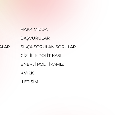
HAKKIMIZDA
BAŞVURULAR
ALAR
SIKÇA SORULAN SORULAR
GIZLILIK POLITIKASI
ENERJI POLITIKAMIZ
K.V.K.K..
İLETİŞİM