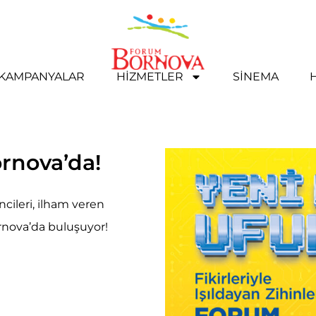
& KAMPANYALAR
HIZMETLER
SINEMA
ornova’da!
ncileri, ilham veren
ornova’da buluşuyor!