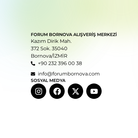
FORUM BORNOVA ALIŞVERIŞ MERKEZI
Kazım Dirik Mah.
372 Sok. 35040
Bornova/İZMİR
+90 232 396 00 38
info@forumbornova.com
SOSYAL MEDYA