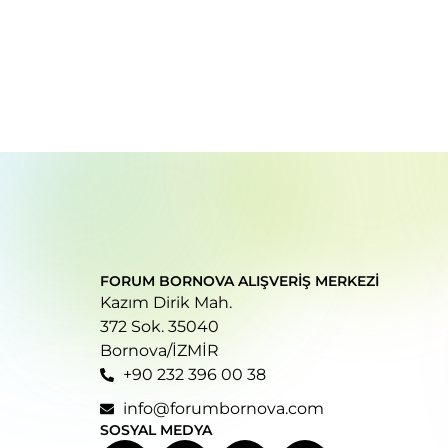
FORUM BORNOVA ALIŞVERIŞ MERKEZI
Kazım Dirik Mah.
372 Sok. 35040
Bornova/İZMİR
+90 232 396 00 38
info@forumbornova.com
SOSYAL MEDYA