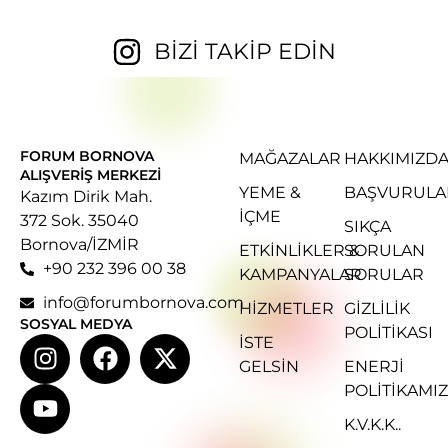
BİZİ TAKİP EDİN
FORUM BORNOVA
MAĞAZALAR
HAKKIMIZD
ALIŞVERIŞ MERKEZI
YEME &
BAŞVURULA
Kazım Dirik Mah.
İÇME
372 Sok. 35040
SIKÇA
Bornova/İZMİR
ETKINLIKLER &
SORULAN
+90 232 396 00 38
KAMPANYALAR
SORULAR
info@forumbornova.com
HIZMETLER
GIZLILIK
SOSYAL MEDYA
POLITIKASI
İSTE
GELSIN
ENERJI
POLITIKAMIZ
K.V.K.K..