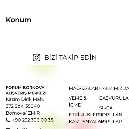
Konum
BİZİ TAKİP EDİN
FORUM BORNOVA
MAĞAZALAR
HAKKIMIZD
ALIŞVERIŞ MERKEZI
YEME &
BAŞVURULA
Kazım Dirik Mah.
İÇME
372 Sok. 35040
SIKÇA
Bornova/İZMİR
ETKINLIKLER &
SORULAN
+90 232 396 00 38
KAMPANYALAR
SORULAR