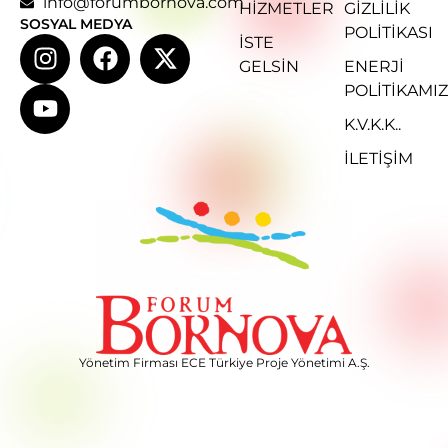
info@forumbornova.com
HIZMETLER
GIZLILIK
SOSYAL MEDYA
POLITIKASI
İSTE
GELSIN
ENERJI
POLITIKAMIZ
K.V.K.K..
İLETİŞİM
Yönetim Firması ECE Türkiye Proje Yönetimi A.Ş.