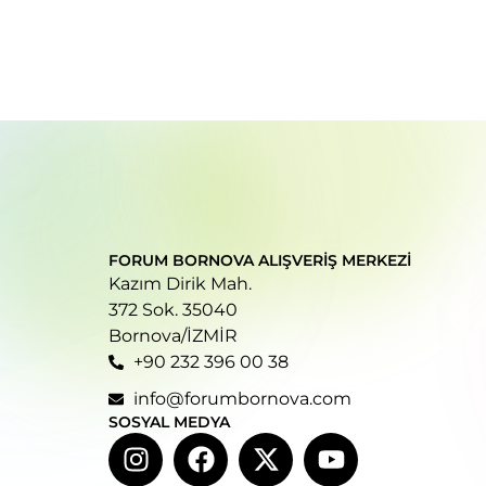
FORUM BORNOVA ALIŞVERIŞ MERKEZI
Kazım Dirik Mah.
372 Sok. 35040
Bornova/İZMİR
+90 232 396 00 38
info@forumbornova.com
SOSYAL MEDYA