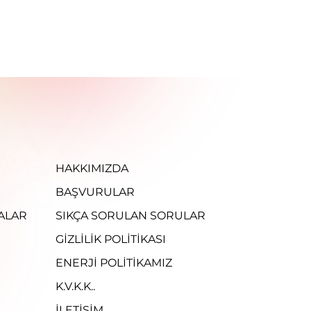
HAKKIMIZDA
BAŞVURULAR
ALAR
SIKÇA SORULAN SORULAR
GIZLILIK POLITIKASI
ENERJI POLITIKAMIZ
K.V.K.K..
İLETİŞİM