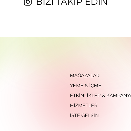
BİZİ TAKİP EDİN
MAĞAZALAR
YEME & İÇME
ETKINLIKLER & KAMPANY
HIZMETLER
İSTE GELSIN