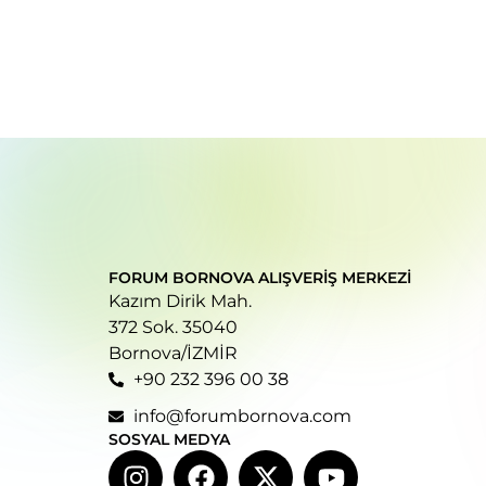
FORUM BORNOVA ALIŞVERIŞ MERKEZI
Kazım Dirik Mah.
372 Sok. 35040
Bornova/İZMİR
+90 232 396 00 38
info@forumbornova.com
SOSYAL MEDYA