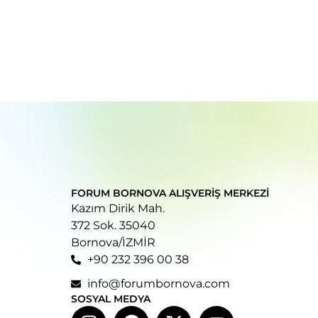
FORUM BORNOVA ALIŞVERIŞ MERKEZI
Kazım Dirik Mah.
372 Sok. 35040
Bornova/İZMİR
+90 232 396 00 38
info@forumbornova.com
SOSYAL MEDYA