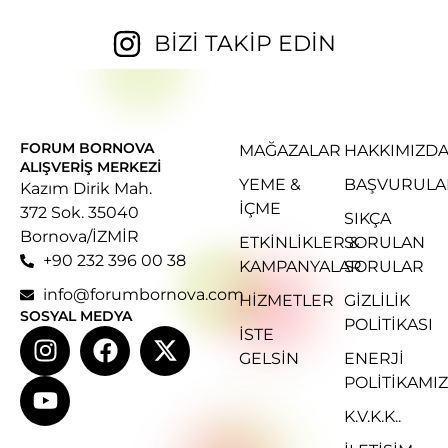
BİZİ TAKİP EDİN
FORUM BORNOVA
MAĞAZALAR
HAKKIMIZD
ALIŞVERIŞ MERKEZI
YEME &
BAŞVURULA
Kazım Dirik Mah.
İÇME
372 Sok. 35040
SIKÇA
Bornova/İZMİR
ETKINLIKLER &
SORULAN
+90 232 396 00 38
KAMPANYALAR
SORULAR
info@forumbornova.com
HIZMETLER
GIZLILIK
SOSYAL MEDYA
POLITIKASI
İSTE
GELSIN
ENERJI
POLITIKAMIZ
K.V.K.K..