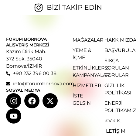
BİZİ TAKİP EDİN
FORUM BORNOVA
MAĞAZALAR
HAKKIMIZD
ALIŞVERIŞ MERKEZI
YEME &
BAŞVURULA
Kazım Dirik Mah.
İÇME
372 Sok. 35040
SIKÇA
Bornova/İZMİR
ETKINLIKLER &
SORULAN
+90 232 396 00 38
KAMPANYALAR
SORULAR
info@forumbornova.com
HIZMETLER
GIZLILIK
SOSYAL MEDYA
POLITIKASI
İSTE
GELSIN
ENERJI
POLITIKAMIZ
K.V.K.K..
İLETİŞİM