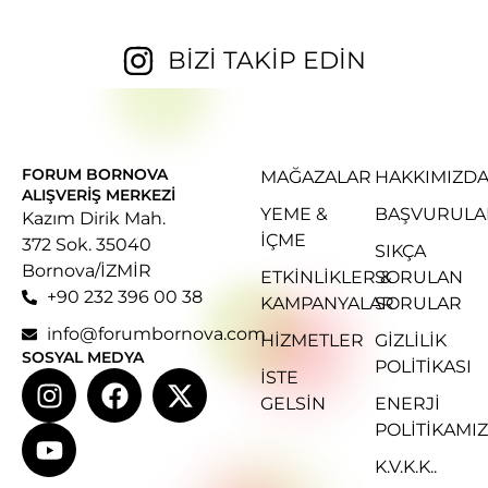
BİZİ TAKİP EDİN
FORUM BORNOVA
MAĞAZALAR
HAKKIMIZD
ALIŞVERIŞ MERKEZI
YEME &
BAŞVURULA
Kazım Dirik Mah.
İÇME
372 Sok. 35040
SIKÇA
Bornova/İZMİR
ETKINLIKLER &
SORULAN
+90 232 396 00 38
KAMPANYALAR
SORULAR
info@forumbornova.com
HIZMETLER
GIZLILIK
SOSYAL MEDYA
POLITIKASI
İSTE
GELSIN
ENERJI
POLITIKAMIZ
K.V.K.K..