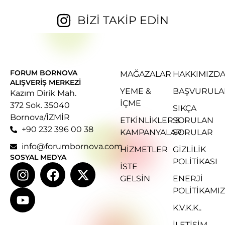
BİZİ TAKİP EDİN
FORUM BORNOVA
MAĞAZALAR
HAKKIMIZD
ALIŞVERIŞ MERKEZI
YEME &
BAŞVURULA
Kazım Dirik Mah.
İÇME
372 Sok. 35040
SIKÇA
Bornova/İZMİR
ETKINLIKLER &
SORULAN
+90 232 396 00 38
KAMPANYALAR
SORULAR
info@forumbornova.com
HIZMETLER
GIZLILIK
SOSYAL MEDYA
POLITIKASI
İSTE
GELSIN
ENERJI
POLITIKAMIZ
K.V.K.K..
İLETİŞİM