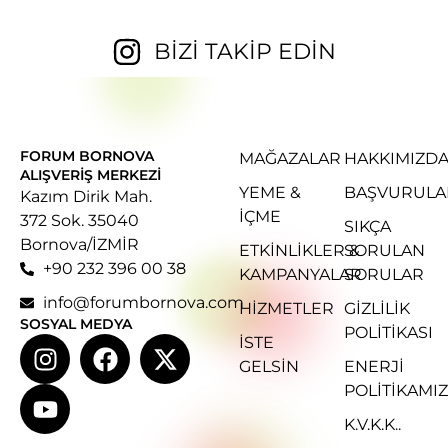
BİZİ TAKİP EDİN
FORUM BORNOVA
MAĞAZALAR
HAKKIMIZD
ALIŞVERIŞ MERKEZI
YEME &
BAŞVURULA
Kazım Dirik Mah.
İÇME
372 Sok. 35040
SIKÇA
Bornova/İZMİR
ETKINLIKLER &
SORULAN
+90 232 396 00 38
KAMPANYALAR
SORULAR
info@forumbornova.com
HIZMETLER
GIZLILIK
SOSYAL MEDYA
POLITIKASI
İSTE
GELSIN
ENERJI
POLITIKAMIZ
K.V.K.K..