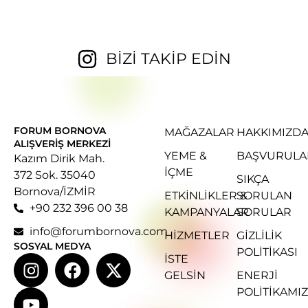
BİZİ TAKİP EDİN
FORUM BORNOVA
MAĞAZALAR
HAKKIMIZD
ALIŞVERIŞ MERKEZI
YEME &
BAŞVURULA
Kazım Dirik Mah.
İÇME
372 Sok. 35040
SIKÇA
Bornova/İZMİR
ETKINLIKLER &
SORULAN
+90 232 396 00 38
KAMPANYALAR
SORULAR
info@forumbornova.com
HIZMETLER
GIZLILIK
SOSYAL MEDYA
POLITIKASI
İSTE
GELSIN
ENERJI
POLITIKAMIZ