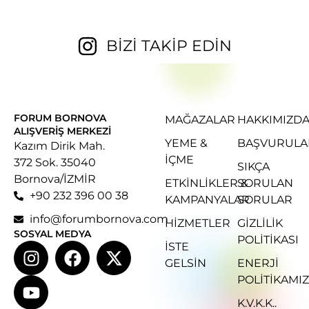
BİZİ TAKİP EDİN
FORUM BORNOVA
MAĞAZALAR
HAKKIMIZD
ALIŞVERIŞ MERKEZI
YEME &
BAŞVURULA
Kazım Dirik Mah.
İÇME
372 Sok. 35040
SIKÇA
Bornova/İZMİR
ETKINLIKLER &
SORULAN
+90 232 396 00 38
KAMPANYALAR
SORULAR
info@forumbornova.com
HIZMETLER
GIZLILIK
SOSYAL MEDYA
POLITIKASI
İSTE
GELSIN
ENERJI
POLITIKAMIZ
K.V.K.K..