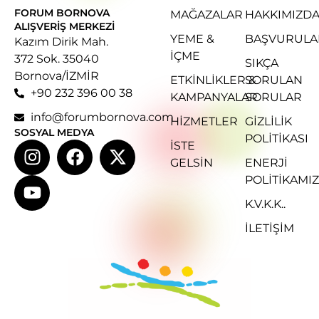
FORUM BORNOVA
MAĞAZALAR
HAKKIMIZD
ALIŞVERIŞ MERKEZI
YEME &
BAŞVURULA
Kazım Dirik Mah.
İÇME
372 Sok. 35040
SIKÇA
Bornova/İZMİR
ETKINLIKLER &
SORULAN
+90 232 396 00 38
KAMPANYALAR
SORULAR
info@forumbornova.com
HIZMETLER
GIZLILIK
SOSYAL MEDYA
POLITIKASI
İSTE
GELSIN
ENERJI
POLITIKAMIZ
K.V.K.K..
İLETİŞİM