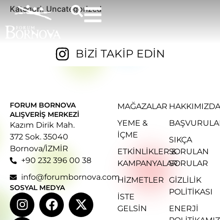
Kategori:
Uncategorized
BİZİ TAKİP EDİN
FORUM BORNOVA
MAĞAZALAR
HAKKIMIZD
ALIŞVERIŞ MERKEZI
YEME &
BAŞVURULA
Kazım Dirik Mah.
İÇME
372 Sok. 35040
SIKÇA
Bornova/İZMİR
ETKINLIKLER &
SORULAN
+90 232 396 00 38
KAMPANYALAR
SORULAR
info@forumbornova.com
HIZMETLER
GIZLILIK
SOSYAL MEDYA
POLITIKASI
İSTE
GELSIN
ENERJI