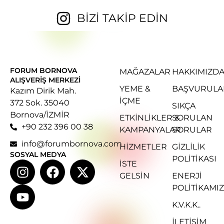
BİZİ TAKİP EDİN
FORUM BORNOVA
MAĞAZALAR
HAKKIMIZD
ALIŞVERIŞ MERKEZI
YEME &
BAŞVURULA
Kazım Dirik Mah.
İÇME
372 Sok. 35040
SIKÇA
Bornova/İZMİR
ETKINLIKLER &
SORULAN
+90 232 396 00 38
KAMPANYALAR
SORULAR
info@forumbornova.com
HIZMETLER
GIZLILIK
SOSYAL MEDYA
POLITIKASI
İSTE
GELSIN
ENERJI
POLITIKAMIZ
K.V.K.K..
İLETİŞİM